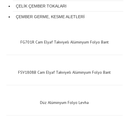
PTFE BANTLAR
ÇELİK ÇEMBER TOKALARI
MASKELEME BANTLARI
ÇEMBER GERME, KESME ALETLERİ
DERZ BANTLARI
KANAL BANTLARI
FG701R Cam Elyaf Takviyeli Alüminyum Folyo Bant
PVC BANTLAR
ELEKTRİK BANTLARI
VİNİL BANTLAR
FSV1808B Cam Elyaf Takviyeli Alüminyum Folyo Bant
YALITIM ÜRÜNLERİ
DÜBELLER VE ÇİVİLER
Düz Alüminyum Folyo Levha
YALITIM LEVHA VE BANTLARI
KARTUŞ VE SOSİS TABANCALARI