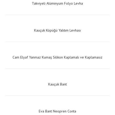
MAKET BIÇAKLARI VE YEDEKLERİ
Takviyeli Alüminyum Folyo Levha
KİMYASAL YAPIŞTIRICILAR
KOMPOZİT LİFLİ ÇEMBER
Kauçuk Köpüğü Yalıtım Levhası
BUKLE TOKA
ÇELİK ÇEMBER
ÇELİK ÇEMBER TOKALARI
Cam Elyaf Yanmaz Kumaş Silikon Kaplamalı ve Kaplamasız
ÇEMBER GERME VE KESME ALETLERİ
İŞ GÜVENLİĞİ ÜRÜNLERİ
BİLGİ VE BELGELER
Kauçuk Bant
YAPI KATALOĞU
BİZDEN HABERLER
Eva Bant Neopren Conta
TAKDİR BERATI