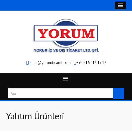
satis@yorumticaret.com
|
+9 0216 415 17 17
ANA SAYFA
ÜRÜNLERİMİZ
Yalıtım Ürünleri
BANTLAR
ALÜMİNYUM FOLYO BANTLAR