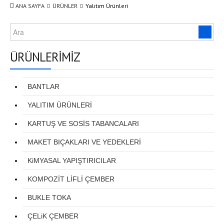
ANA SAYFA
ÜRÜNLER
Yalıtım Ürünleri
TİSSUE BANTLAR
ÇİFT TARAFLI TRANSFER BANTLARI
ÇİFT TARAFLI KÖPÜK BANTLAR
ÜRÜNLERİMİZ
YALITIM BANTLARI
BANTLAR
KÖR KASA BANDI
YALITIM ÜRÜNLERİ
VHB ÇİFT TARAFLI AKRİLİK BANTLAR
KARTUŞ VE SOSİS TABANCALARI
KAYDIRMAZ BANTLAR
MAKET BIÇAKLARI VE YEDEKLERİ
KAPTON BANTLAR
KiMYASAL YAPIŞTIRICILAR
POLYESTER PET BANTLAR
KOMPOZİT LİFLİ ÇEMBER
CAM ELYAF BANTLAR
BUKLE TOKA
LİFLİ BANTLAR
ÇELiK ÇEMBER